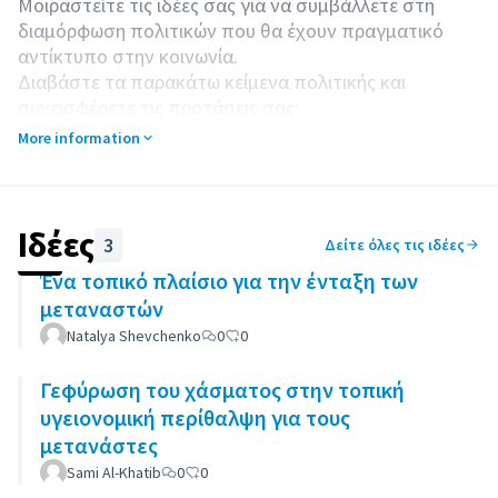
Μοιραστείτε τις ιδέες σας για να συμβάλλετε στη
διαμόρφωση πολιτικών που θα έχουν πραγματικό
αντίκτυπο στην κοινωνία.
Διαβάστε τα παρακάτω κείμενα πολιτικής και
συνεισφέρετε τις προτάσεις σας:
Πώς ένα πλαίσιο αστικής ένταξης μπορεί να
More information
δημιουργήσει συναίνεση και ικανότητα ένταξης σε
τοπικό επίπεδο
Υγεία σε τοπικό επίπεδο και κοινωνική ένταξη
Τοπική στέγαση για όλους
Ιδέες
3
Δείτε όλες τις ιδέες
Ένα τοπικό πλαίσιο για την ένταξη των
μεταναστών
Natalya Shevchenko
0
0
Γεφύρωση του χάσματος στην τοπική
υγειονομική περίθαλψη για τους
μετανάστες
Sami Al-Khatib
0
0