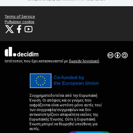
Terms of Service
Ρυθμίσεις cookie
Citizens Participation Portal at X
Ο οργανισμός Citizens Participation Portal στο Facebook
Ο οργανισμός Citizens Participation Portal στο YouTube
(Εξωτερική σύνδεση)
(Εξωτερική σύνδεση)
(Εξωτερική σύνδεση)
Άδεια Creat
(Εξωτερική 
(Εξωτερική σύνδεση)
Ιστότοπος που έχει κατασκευαστεί με
δωρεάν λογισμικό
.
Συγχρηματοδοτείται από την Ευρωπαϊκή
Ένωση. Οι απόψεις και οι γνώμες που
εκφράζονται είναι ωστόσο μόνο αυτές του/
των συγγραφέα/συγγραφέων και δεν
αντικατοπτρίζουν απαραίτητα εκείνες της
Ευρωπαϊκής Ένωσης. Ούτε η Ευρωπαϊκή
Ένωση μπορεί να θεωρηθεί υπεύθυνη για
αυτές.