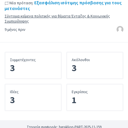
Εξασφάλιση ισότιμης πρόσβασης για τους
Νέα πρόταση:
μετανάστες
Σύντομα κείμενα πολιτικής για θέματα Ένταξης & Κοινωνικής
Συμπερίληψης
9 μήνες πριν
Συμμετέχοντες
Ακόλουθοι
3
3
Iδέες
Εγκρίσεις
3
1
Στοιχεία αναφοράς: heraklion-PART-2025-11-159