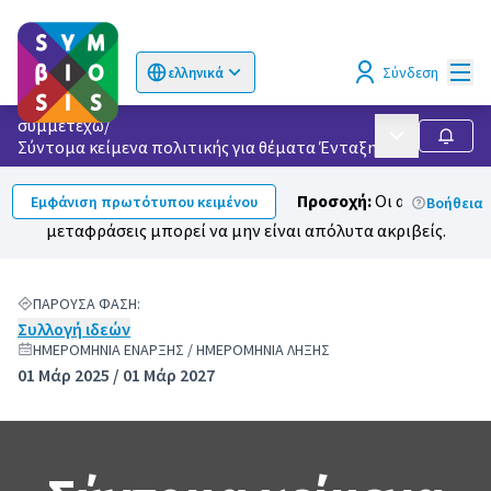
Κυρί
Σύνδεση
ελληνικά
Choose language
Επιλογή γλώσσας
συμμετέχω
/
Κυρίως μενού
Ακολο
Σύντομα κείμενα πολιτικής για θέματα Ένταξης & Κοινωνική
Προσοχή:
Οι αυτόματες
Εμφάνιση πρωτότυπου κειμένου
Βοήθεια
μεταφράσεις μπορεί να μην είναι απόλυτα ακριβείς.
ΠΑΡΟΎΣΑ ΦΆΣΗ:
Συλλογή ιδεών
ΗΜΕΡΟΜΗΝΊΑ ΈΝΑΡΞΗΣ / ΗΜΕΡΟΜΗΝΊΑ ΛΉΞΗΣ
01 Μάρ 2025 / 01 Μάρ 2027