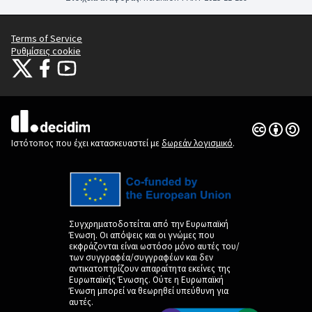
Terms of Service
Ρυθμίσεις cookie
Citizens Participation Portal at X
Ο οργανισμός Citizens Participation Portal στο Facebook
Ο οργανισμός Citizens Participation Portal στο YouTube
(Εξωτερική σύνδεση)
(Εξωτερική σύνδεση)
(Εξωτερική σύνδεση)
Άδεια Creat
(Εξωτερική 
(Εξωτερική σύνδεση)
Ιστότοπος που έχει κατασκευαστεί με
δωρεάν λογισμικό
.
Συγχρηματοδοτείται από την Ευρωπαϊκή
Ένωση. Οι απόψεις και οι γνώμες που
εκφράζονται είναι ωστόσο μόνο αυτές του/
των συγγραφέα/συγγραφέων και δεν
αντικατοπτρίζουν απαραίτητα εκείνες της
Ευρωπαϊκής Ένωσης. Ούτε η Ευρωπαϊκή
Ένωση μπορεί να θεωρηθεί υπεύθυνη για
αυτές.