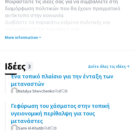
Μοιραστείτε τις ιδέες σας για να συμβάλλετε στη
διαμόρφωση πολιτικών που θα έχουν πραγματικό
αντίκτυπο στην κοινωνία.
Διαβάστε τα παρακάτω κείμενα πολιτικής και
συνεισφέρετε τις προτάσεις σας:
Πώς ένα πλαίσιο αστικής ένταξης μπορεί να
More information
δημιουργήσει συναίνεση και ικανότητα ένταξης σε
τοπικό επίπεδο
Υγεία σε τοπικό επίπεδο και κοινωνική ένταξη
Τοπική στέγαση για όλους
Ιδέες
3
Δείτε όλες τις ιδέες
Ένα τοπικό πλαίσιο για την ένταξη των
μεταναστών
Natalya Shevchenko
0
0
Γεφύρωση του χάσματος στην τοπική
υγειονομική περίθαλψη για τους
μετανάστες
Sami Al-Khatib
0
0