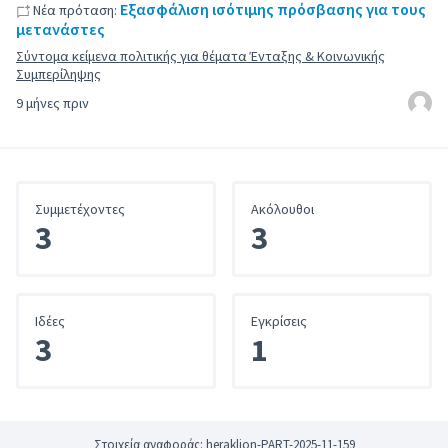
Εξασφάλιση ισότιμης πρόσβασης για τους
Νέα πρόταση:
μετανάστες
Σύντομα κείμενα πολιτικής για θέματα Ένταξης & Κοινωνικής
Συμπερίληψης
9 μήνες πριν
Συμμετέχοντες
Ακόλουθοι
3
3
Iδέες
Εγκρίσεις
3
1
Στοιχεία αναφοράς: heraklion-PART-2025-11-159