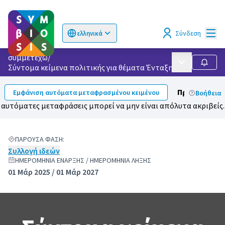
Κυρί
Σύνδεση
ελληνικά
Choose language
Επιλογή γλώσσας
συμμετέχω
/
Κυρίως μενού
Ακολο
Σύντομα κείμενα πολιτικής για θέματα Ένταξης & Κοινωνική
Προσοχή:
Οι
Εμφάνιση αυτόματα μεταφρασμένου κειμένου
Βοήθεια
αυτόματες μεταφράσεις μπορεί να μην είναι απόλυτα ακριβείς.
ΠΑΡΟΎΣΑ ΦΆΣΗ:
Συλλογή ιδεών
ΗΜΕΡΟΜΗΝΊΑ ΈΝΑΡΞΗΣ / ΗΜΕΡΟΜΗΝΊΑ ΛΉΞΗΣ
01 Μάρ 2025 / 01 Μάρ 2027