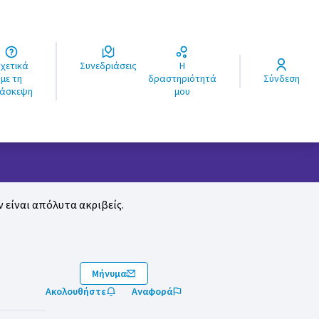
ά
Συνεδριάσεις
Η
ς
με τη
δραστηριότητά
Σύνδεση
ιάσκεψη
μου
 είναι απόλυτα ακριβείς.
Μήνυμα
Ακολουθήστε
Αναφορά