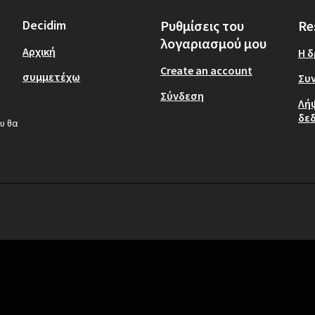
Decidim
Ρυθμίσεις του
Re
λογαριασμού μου
Αρχική
Η 
Create an account
συμμετέχω
Συν
Σύνδεση
Λή
δε
υ θα