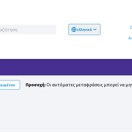
Σχετικ
ελληνικά
Choose language
Επιλογή γλώσσα
Δ
Προσοχή:
Οι αυτόματες μεταφράσεις μπορεί να μην
ειμένου
ολουθείτε (Amina Abbas)