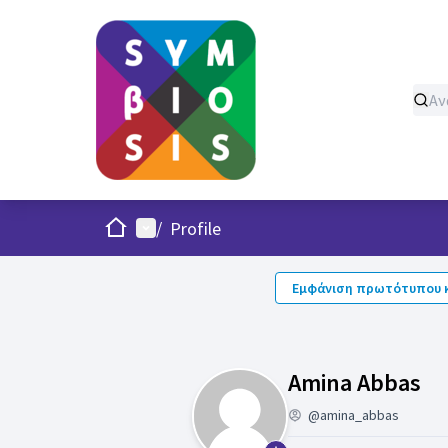
Σπίτι
Κυρίως μενού
/
Profile
Εμφάνιση πρωτότυπου κ
Ακ
Amina Abbas
@amina_abbas