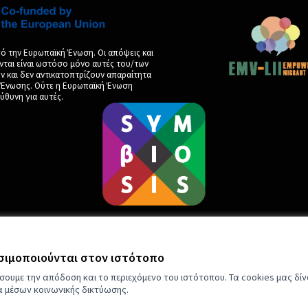
ό την Ευρωπαϊκή Ένωση. Οι απόψεις και
νται είναι ωστόσο μόνο αυτές του/των
και δεν αντικατοπτρίζουν απαραίτητα
ς Ένωσης. Ούτε η Ευρωπαϊκή Ένωση
ύθυνη για αυτές.
ησιμοποιούνται στον ιστότοπο
by
σουμε την απόδοση και το περιεχόμενο του ιστότοπου. Τα cookies μας δί
ια μέσων κοινωνικής δικτύωσης.