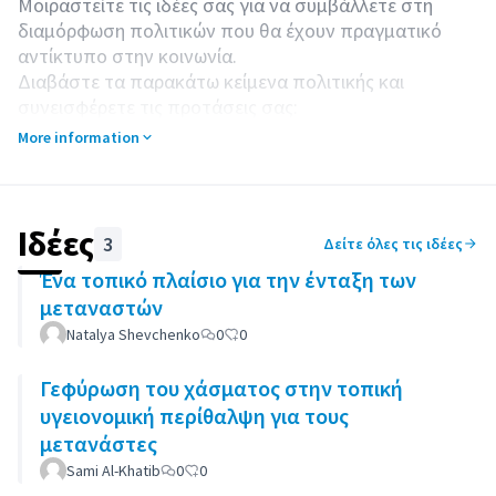
Μοιραστείτε τις ιδέες σας για να συμβάλλετε στη
διαμόρφωση πολιτικών που θα έχουν πραγματικό
αντίκτυπο στην κοινωνία.
Διαβάστε τα παρακάτω κείμενα πολιτικής και
συνεισφέρετε τις προτάσεις σας:
Πώς ένα πλαίσιο αστικής ένταξης μπορεί να
More information
δημιουργήσει συναίνεση και ικανότητα ένταξης σε
τοπικό επίπεδο
Υγεία σε τοπικό επίπεδο και κοινωνική ένταξη
Τοπική στέγαση για όλους
Ιδέες
3
Δείτε όλες τις ιδέες
Ένα τοπικό πλαίσιο για την ένταξη των
μεταναστών
Natalya Shevchenko
0
0
Γεφύρωση του χάσματος στην τοπική
υγειονομική περίθαλψη για τους
μετανάστες
Sami Al-Khatib
0
0