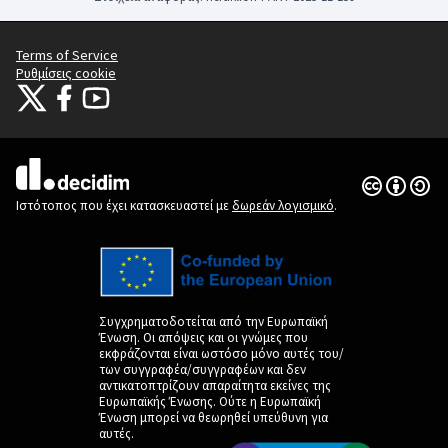
Terms of Service
Ρυθμίσεις cookie
Citizens Participation Portal at X
Ο οργανισμός Citizens Participation Portal στο Facebook
Ο οργανισμός Citizens Participation Portal στο YouTube
(Εξωτερική σύνδεση)
(Εξωτερική σύνδεση)
(Εξωτερική σύνδεση)
Άδεια Creat
(Εξωτερική 
(Εξωτερική σύνδεση)
Ιστότοπος που έχει κατασκευαστεί με
δωρεάν λογισμικό
.
Συγχρηματοδοτείται από την Ευρωπαϊκή
Ένωση. Οι απόψεις και οι γνώμες που
εκφράζονται είναι ωστόσο μόνο αυτές του/
των συγγραφέα/συγγραφέων και δεν
αντικατοπτρίζουν απαραίτητα εκείνες της
Ευρωπαϊκής Ένωσης. Ούτε η Ευρωπαϊκή
Ένωση μπορεί να θεωρηθεί υπεύθυνη για
αυτές.