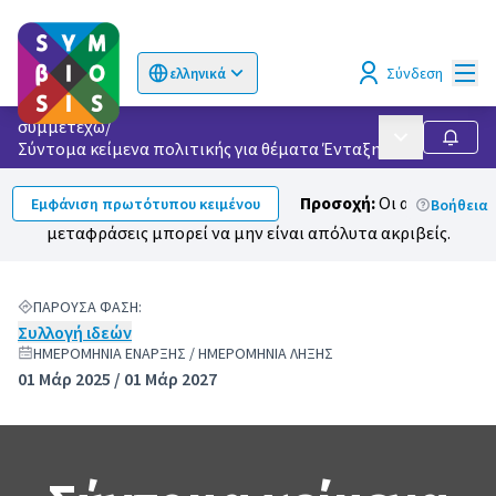
Κυρί
Σύνδεση
ελληνικά
Choose language
Επιλογή γλώσσας
συμμετέχω
/
Κυρίως μενού
Ακολο
Σύντομα κείμενα πολιτικής για θέματα Ένταξης & Κοινωνική
Προσοχή:
Οι αυτόματες
Εμφάνιση πρωτότυπου κειμένου
Βοήθεια
μεταφράσεις μπορεί να μην είναι απόλυτα ακριβείς.
ΠΑΡΟΎΣΑ ΦΆΣΗ:
Συλλογή ιδεών
ΗΜΕΡΟΜΗΝΊΑ ΈΝΑΡΞΗΣ / ΗΜΕΡΟΜΗΝΊΑ ΛΉΞΗΣ
01 Μάρ 2025 / 01 Μάρ 2027