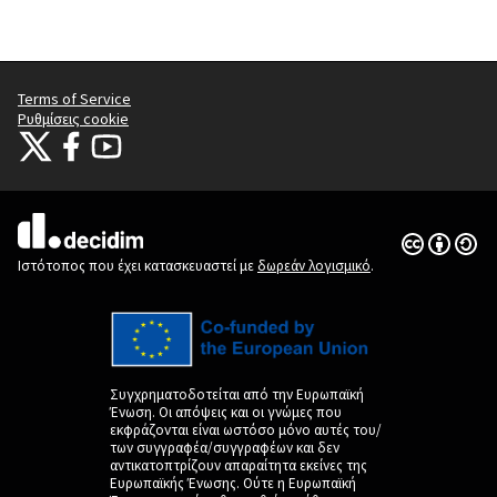
Terms of Service
Ρυθμίσεις cookie
Citizens Participation Portal at X
Ο οργανισμός Citizens Participation Portal στο Facebook
Ο οργανισμός Citizens Participation Portal στο YouTube
(Εξωτερική σύνδεση)
(Εξωτερική σύνδεση)
(Εξωτερική σύνδεση)
Άδεια Creat
(Εξωτερική 
(Εξωτερική σύνδεση)
Ιστότοπος που έχει κατασκευαστεί με
δωρεάν λογισμικό
.
Συγχρηματοδοτείται από την Ευρωπαϊκή
Ένωση. Οι απόψεις και οι γνώμες που
εκφράζονται είναι ωστόσο μόνο αυτές του/
των συγγραφέα/συγγραφέων και δεν
αντικατοπτρίζουν απαραίτητα εκείνες της
Ευρωπαϊκής Ένωσης. Ούτε η Ευρωπαϊκή