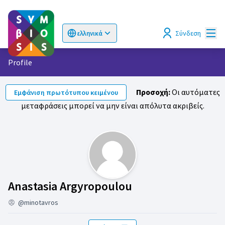
Κυρί
Σύνδεση
ελληνικά
Choose language
Επιλογή γλώσσας
Profile
Προσοχή:
Οι αυτόματες
Εμφάνιση πρωτότυπου κειμένου
μεταφράσεις μπορεί να μην είναι απόλυτα ακριβείς.
Η δραστηριότητά 
Anastasia Argyropoulou
@minotavros