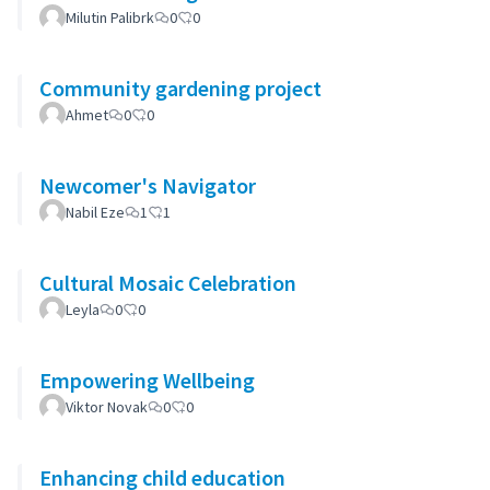
Milutin Palibrk
0
0
Community gardening project
Ahmet
0
0
Newcomer's Navigator
Nabil Eze
1
1
Cultural Mosaic Celebration
Leyla
0
0
Empowering Wellbeing
Viktor Novak
0
0
Enhancing child education