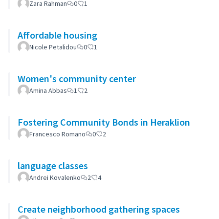
Zara Rahman
0
1
Affordable housing
Nicole Petalidou
0
1
Women's community center
Amina Abbas
1
2
Fostering Community Bonds in Heraklion
Francesco Romano
0
2
language classes
Andrei Kovalenko
2
4
Create neighborhood gathering spaces