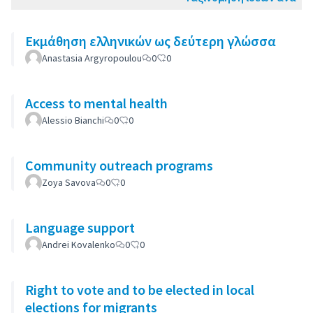
Εκμάθηση ελληνικών ως δεύτερη γλώσσα
Anastasia Argyropoulou
0
0
Access to mental health
Alessio Bianchi
0
0
Community outreach programs
Zoya Savova
0
0
Language support
Andrei Kovalenko
0
0
Right to vote and to be elected in local
elections for migrants