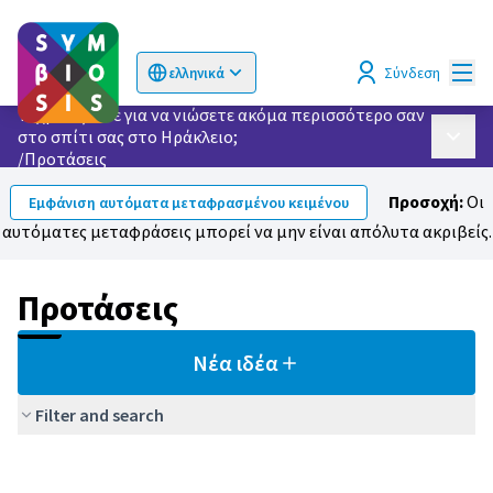
Κυρί
Σύνδεση
ελληνικά
Choose language
Επιλογή γλώσσας
Τι χρειάζεστε για να νιώσετε ακόμα περισσότερο σαν
στο σπίτι σας στο Ηράκλειο;
Κυρίως
/
Προτάσεις
Προσοχή:
Οι
Εμφάνιση αυτόματα μεταφρασμένου κειμένου
αυτόματες μεταφράσεις μπορεί να μην είναι απόλυτα ακριβείς.
Προτάσεις
Νέα ιδέα
Filter and search