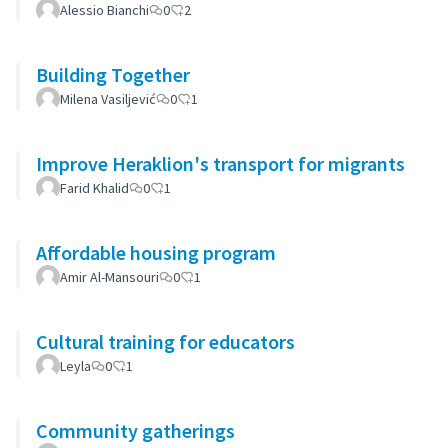
Alessio Bianchi
0
2
Building Together
Milena Vasiljević
0
1
Improve Heraklion's transport for migrants
Farid Khalid
0
1
Affordable housing program
Amir Al-Mansouri
0
1
Cultural training for educators
Leyla
0
1
Community gatherings