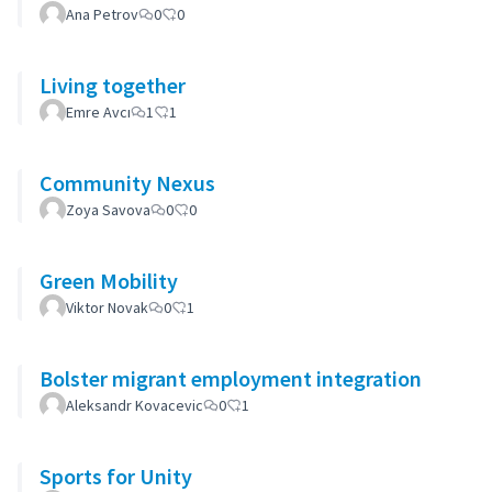
Ana Petrov
0
0
Living together
Emre Avcı
1
1
Community Nexus
Zoya Savova
0
0
Green Mobility
Viktor Novak
0
1
Bolster migrant employment integration
Aleksandr Kovacevic
0
1
Sports for Unity