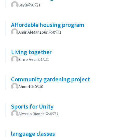
Leyla
0
1
Affordable housing program
Amir Al-Mansouri
0
1
Living together
Emre Avcı
1
1
Community gardening project
Ahmet
0
0
Sports for Unity
Alessio Bianchi
0
2
language classes