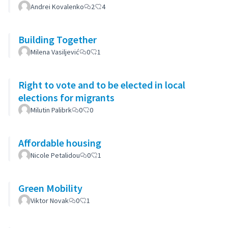
Andrei Kovalenko
2
4
Building Together
Milena Vasiljević
0
1
Right to vote and to be elected in local
elections for migrants
Milutin Palibrk
0
0
Affordable housing
Nicole Petalidou
0
1
Green Mobility
Viktor Novak
0
1