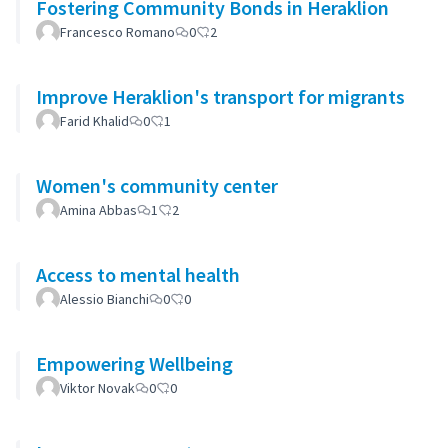
Fostering Community Bonds in Heraklion
Francesco Romano
0
2
Improve Heraklion's transport for migrants
Farid Khalid
0
1
Women's community center
Amina Abbas
1
2
Access to mental health
Alessio Bianchi
0
0
Empowering Wellbeing
Viktor Novak
0
0