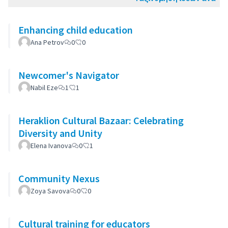
Enhancing child education
Ana Petrov
0
0
Newcomer's Navigator
Nabil Eze
1
1
Heraklion Cultural Bazaar: Celebrating
Diversity and Unity
Elena Ivanova
0
1
Community Nexus
Zoya Savova
0
0
Cultural training for educators