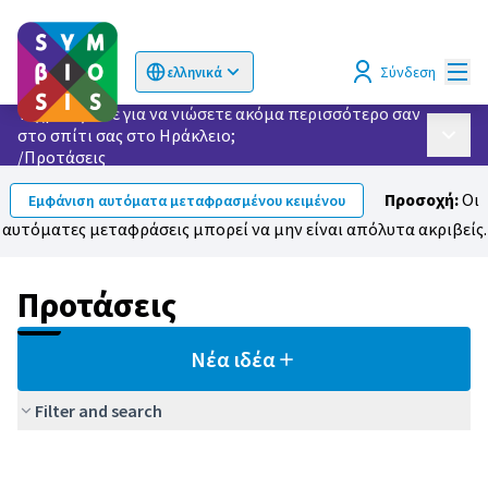
Κυρί
Σύνδεση
ελληνικά
Choose language
Επιλογή γλώσσας
Τι χρειάζεστε για να νιώσετε ακόμα περισσότερο σαν
στο σπίτι σας στο Ηράκλειο;
Κυρίως
/
Προτάσεις
Προσοχή:
Οι
Εμφάνιση αυτόματα μεταφρασμένου κειμένου
αυτόματες μεταφράσεις μπορεί να μην είναι απόλυτα ακριβείς.
Προτάσεις
Νέα ιδέα
Filter and search