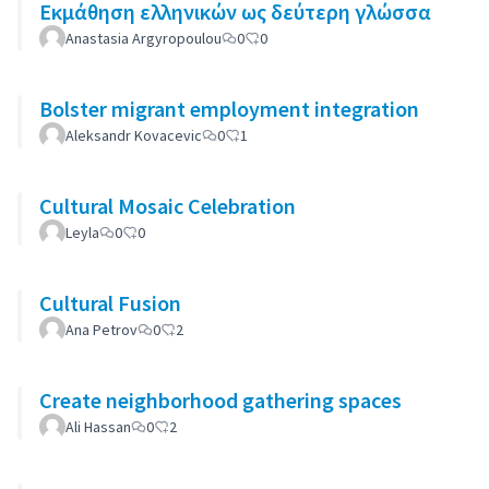
Εκμάθηση ελληνικών ως δεύτερη γλώσσα
Anastasia Argyropoulou
0
0
Bolster migrant employment integration
Aleksandr Kovacevic
0
1
Cultural Mosaic Celebration
Leyla
0
0
Cultural Fusion
Ana Petrov
0
2
Create neighborhood gathering spaces
Ali Hassan
0
2