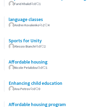
Farid Khalid
0
1
language classes
Andrei Kovalenko
2
4
Sports for Unity
Alessio Bianchi
0
2
Affordable housing
Nicole Petalidou
0
1
Enhancing child education
Ana Petrov
0
0
Affordable housing program