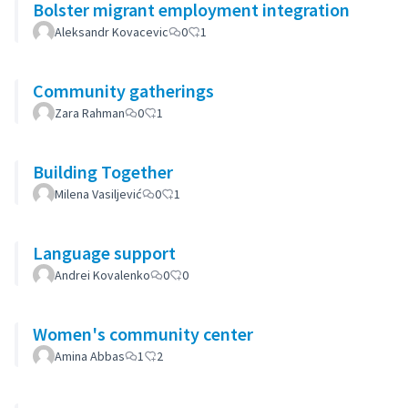
Bolster migrant employment integration
Aleksandr Kovacevic
0
1
Community gatherings
Zara Rahman
0
1
Building Together
Milena Vasiljević
0
1
Language support
Andrei Kovalenko
0
0
Women's community center
Amina Abbas
1
2