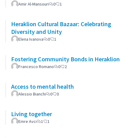
Amir Al-Mansouri
0
1
Heraklion Cultural Bazaar: Celebrating
Diversity and Unity
Elena Ivanova
0
1
Fostering Community Bonds in Heraklion
Francesco Romano
0
2
Access to mental health
Alessio Bianchi
0
0
Living together
Emre Avcı
1
1