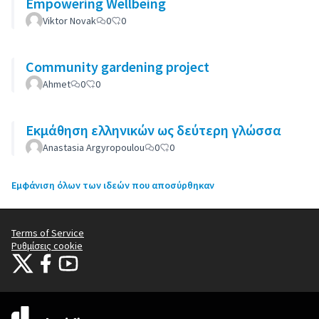
Empowering Wellbeing
Viktor Novak
0
0
Community gardening project
Ahmet
0
0
Εκμάθηση ελληνικών ως δεύτερη γλώσσα
Anastasia Argyropoulou
0
0
Εμφάνιση όλων των ιδεών που αποσύρθηκαν
Terms of Service
Ρυθμίσεις cookie
Citizens Participation Portal at X
Ο οργανισμός Citizens Participation Portal στο Facebook
Ο οργανισμός Citizens Participation Portal στο YouTube
(Εξωτερική σύνδεση)
(Εξωτερική σύνδεση)
(Εξωτερική σύνδεση)