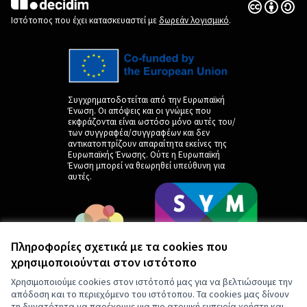
Άδεια Creat
(Εξωτερική 
(Εξωτερική σύνδεση)
Ιστότοπος που έχει κατασκευαστεί με
δωρεάν λογισμικό
.
Συγχρηματοδοτείται από την Ευρωπαϊκή
Ένωση. Οι απόψεις και οι γνώμες που
εκφράζονται είναι ωστόσο μόνο αυτές του/
των συγγραφέα/συγγραφέων και δεν
αντικατοπτρίζουν απαραίτητα εκείνες της
Ευρωπαϊκής Ένωσης. Ούτε η Ευρωπαϊκή
Ένωση μπορεί να θεωρηθεί υπεύθυνη για
αυτές.
Πληροφορίες σχετικά με τα cookies που
χρησιμοποιούνται στον ιστότοπο
Χρησιμοποιούμε cookies στον ιστότοπό μας για να βελτιώσουμε την
απόδοση και το περιεχόμενο του ιστότοπου. Τα cookies μας δίνουν
τη δυνατότητα να παρέχουμε μια πιο ατομική εμπειρία χρήστη και