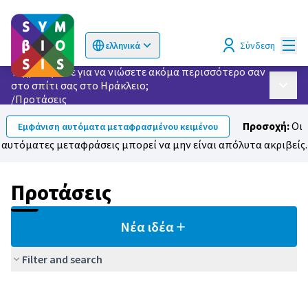
Κυρί
Σύνδεση
ελληνικά
Choose language
Επιλογή γλώσσας
Τι χρειάζεστε για να νιώσετε ακόμα περισσότερο σαν
στο σπίτι σας στο Ηράκλειο;
Κυρίως
/
Προτάσεις
Προσοχή:
Οι
Εμφάνιση αυτόματα μεταφρασμένου κειμένου
αυτόματες μεταφράσεις μπορεί να μην είναι απόλυτα ακριβείς.
Προτάσεις
Νέα ιδέα
Filter and search