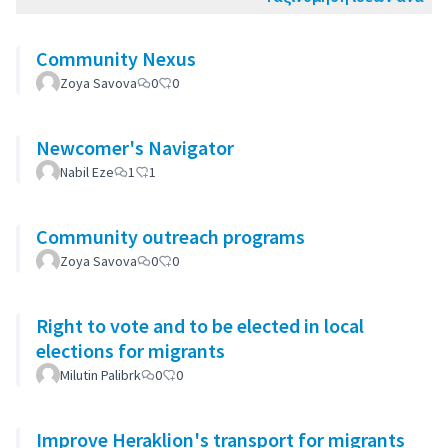
Community Nexus
Zoya Savova
0
0
Newcomer's Navigator
Nabil Eze
1
1
Community outreach programs
Zoya Savova
0
0
Right to vote and to be elected in local
elections for migrants
Milutin Palibrk
0
0
Improve Heraklion's transport for migrants