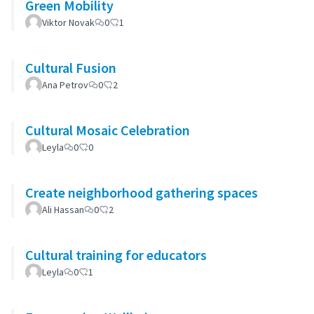
Green Mobility
Viktor Novak
0
1
Cultural Fusion
Ana Petrov
0
2
Cultural Mosaic Celebration
Leyla
0
0
Create neighborhood gathering spaces
Ali Hassan
0
2
Cultural training for educators
Leyla
0
1