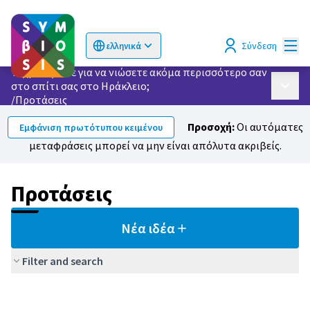
Κυρί
Σύνδεση
ελληνικά
Choose language
Επιλογή γλώσσας
Τι χρειάζεστε για να νιώσετε ακόμα περισσότερο σαν
στο σπίτι σας στο Ηράκλειο;
Κυρίως
/
Προτάσεις
Προσοχή:
Οι αυτόματες
Εμφάνιση πρωτότυπου κειμένου
μεταφράσεις μπορεί να μην είναι απόλυτα ακριβείς.
Προτάσεις
Νέα ιδέα
Filter and search