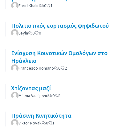
Farid Khalid
0
1
Πολιτιστικός εορτασμός ψηφιδωτού
Leyla
0
0
Ενίσχυση Κοινοτικών Ομολόγων στο
Ηράκλειο
Francesco Romano
0
2
Χτίζοντας μαζί
Milena Vasiljević
0
1
Πράσινη Κινητικότητα
Viktor Novak
0
1