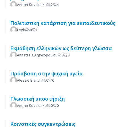
Andrei Kovalenko
2
4
Πολιτιστική κατάρτιση για εκπαιδευτικούς
Leyla
0
1
Εκμάθηση ελληνικών ως δεύτερη γλώσσα
Anastasia Argyropoulou
0
0
Πρόσβαση στην ψυχική υγεία
Alessio Bianchi
0
0
Γλωσσική υποστήριξη
Andrei Kovalenko
0
0
Κοινοτικές συγκεντρώσεις