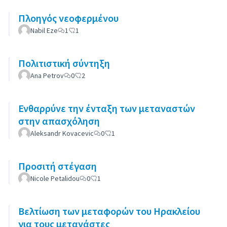
Πλοηγός νεοφερμένου
Nabil Eze
1
1
Πολιτιστική σύντηξη
Ana Petrov
0
2
Ενθαρρύνε την ένταξη των μεταναστών
στην απασχόληση
Aleksandr Kovacevic
0
1
Προσιτή στέγαση
Nicole Petalidou
0
1
Βελτίωση των μεταφορών του Ηρακλείου
για τους μετανάστες