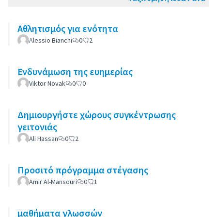
Αθλητισμός για ενότητα
Alessio Bianchi
0
2
Ενδυνάμωση της ευημερίας
Viktor Novak
0
0
Δημιουργήστε χώρους συγκέντρωσης
γειτονιάς
Ali Hassan
0
2
Προσιτό πρόγραμμα στέγασης
Amir Al-Mansouri
0
1
μαθήματα γλωσσών