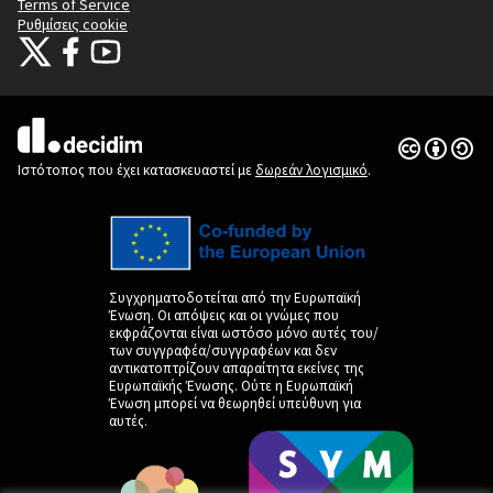
Terms of Service
Ρυθμίσεις cookie
Citizens Participation Portal at X
Ο οργανισμός Citizens Participation Portal στο Facebook
Ο οργανισμός Citizens Participation Portal στο YouTube
(Εξωτερική σύνδεση)
(Εξωτερική σύνδεση)
(Εξωτερική σύνδεση)
Άδεια Creat
(Εξωτερική 
(Εξωτερική σύνδεση)
Ιστότοπος που έχει κατασκευαστεί με
δωρεάν λογισμικό
.
Συγχρηματοδοτείται από την Ευρωπαϊκή
Ένωση. Οι απόψεις και οι γνώμες που
εκφράζονται είναι ωστόσο μόνο αυτές του/
των συγγραφέα/συγγραφέων και δεν
αντικατοπτρίζουν απαραίτητα εκείνες της
Ευρωπαϊκής Ένωσης. Ούτε η Ευρωπαϊκή
Ένωση μπορεί να θεωρηθεί υπεύθυνη για
αυτές.