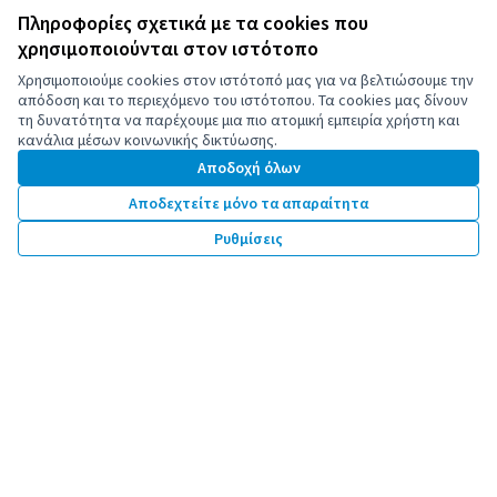
Άδεια Creat
(Εξωτερική 
Πληροφορίες σχετικά με τα cookies που
(Εξωτερική σύνδεση)
Ιστότοπος που έχει κατασκευαστεί με
δωρεάν λογισμικό
.
χρησιμοποιούνται στον ιστότοπο
Χρησιμοποιούμε cookies στον ιστότοπό μας για να βελτιώσουμε την
απόδοση και το περιεχόμενο του ιστότοπου. Τα cookies μας δίνουν
τη δυνατότητα να παρέχουμε μια πιο ατομική εμπειρία χρήστη και
κανάλια μέσων κοινωνικής δικτύωσης.
Αποδοχή όλων
Συγχρηματοδοτείται από την Ευρωπαϊκή
Ένωση. Οι απόψεις και οι γνώμες που
Αποδεχτείτε μόνο τα απαραίτητα
εκφράζονται είναι ωστόσο μόνο αυτές του/
των συγγραφέα/συγγραφέων και δεν
Ρυθμίσεις
αντικατοπτρίζουν απαραίτητα εκείνες της
Ευρωπαϊκής Ένωσης. Ούτε η Ευρωπαϊκή
Ένωση μπορεί να θεωρηθεί υπεύθυνη για
αυτές.