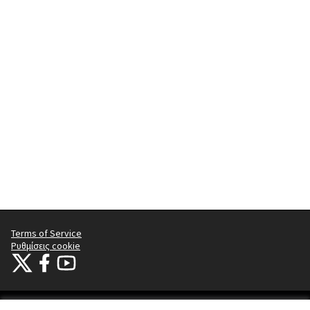
Terms of Service
Ρυθμίσεις cookie
Citizens Participation Portal at X
Ο οργανισμός Citizens Participation Portal στο Facebook
Ο οργανισμός Citizens Participation Portal στο YouTube
(Εξωτερική σύνδεση)
(Εξωτερική σύνδεση)
(Εξωτερική σύνδεση)