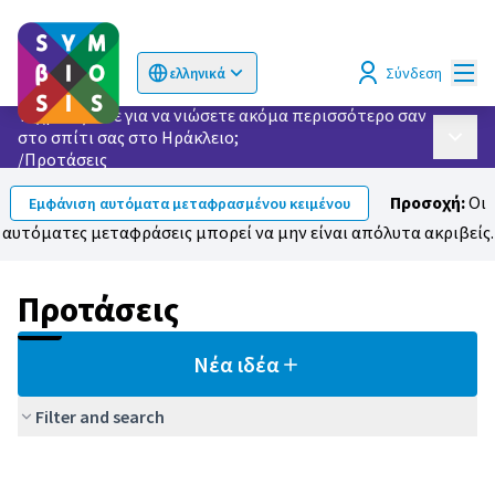
Κυρί
Σύνδεση
ελληνικά
Choose language
Επιλογή γλώσσας
Τι χρειάζεστε για να νιώσετε ακόμα περισσότερο σαν
στο σπίτι σας στο Ηράκλειο;
Κυρίως
/
Προτάσεις
Προσοχή:
Οι
Εμφάνιση αυτόματα μεταφρασμένου κειμένου
αυτόματες μεταφράσεις μπορεί να μην είναι απόλυτα ακριβείς.
Προτάσεις
Νέα ιδέα
Filter and search