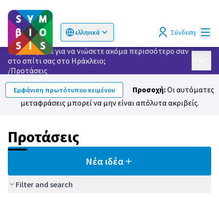
Κυρί
Σύνδεση
ελληνικά
Choose language
Επιλογή γλώσσας
Τι χρειάζεστε για να νιώσετε ακόμα περισσότερο σαν
στο σπίτι σας στο Ηράκλειο;
Κυρίως
/
Προτάσεις
Προσοχή:
Οι αυτόματες
Εμφάνιση πρωτότυπου κειμένου
μεταφράσεις μπορεί να μην είναι απόλυτα ακριβείς.
Προτάσεις
Νέα ιδέα
Filter and search