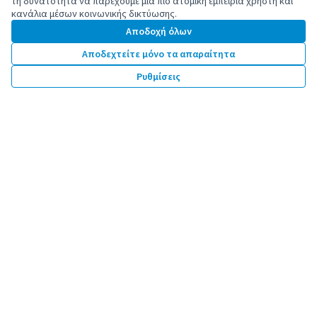
τη δυνατότητα να παρέχουμε μια πιο ατομική εμπειρία χρήστη και
κανάλια μέσων κοινωνικής δικτύωσης.
Αποδοχή όλων
Αποδεχτείτε μόνο τα απαραίτητα
Συγχρηματοδοτείται από την Ευρωπαϊκή
Ρυθμίσεις
Ένωση. Οι απόψεις και οι γνώμες που
εκφράζονται είναι ωστόσο μόνο αυτές του/
των συγγραφέα/συγγραφέων και δεν
αντικατοπτρίζουν απαραίτητα εκείνες της
Ευρωπαϊκής Ένωσης. Ούτε η Ευρωπαϊκή
Ένωση μπορεί να θεωρηθεί υπεύθυνη για
αυτές.
by