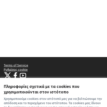
Terms of Service
Ρυθμίσεις cookie
Citizens Participation Portal at X
Ο οργανισμός Citizens Participation Portal στο Facebook
Ο οργανισμός Citizens Participation Portal στο YouTube
(Εξωτερική σύνδεση)
(Εξωτερική σύνδεση)
(Εξωτερική σύνδεση)
Πληροφορίες σχετικά με τα cookies που
χρησιμοποιούνται στον ιστότοπο
Άδεια Creat
(Εξωτερική 
Χρησιμοποιούμε cookies στον ιστότοπό μας για να βελτιώσουμε την
(Εξωτερική σύνδεση)
Ιστότοπος που έχει κατασκευαστεί με
δωρεάν λογισμικό
.
απόδοση και το περιεχόμενο του ιστότοπου. Τα cookies μας δίνουν