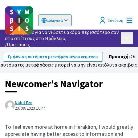
Κυρί
Σύνδεση
ελληνικά
Choose language
Επιλογή γλώσσας
Τι χρειάζεστε για να νιώσετε ακόμα περισσότερο σαν
στο σπίτι σας στο Ηράκλειο;
Κυρίως
/
Προτάσεις
Προσοχή:
Οι
Εμφάνιση αυτόματα μεταφρασμένου κειμένου
αυτόματες μεταφράσεις μπορεί να μην είναι απόλυτα ακριβείς.
Newcomer's Navigator
Nabil Eze
23/08/2023 10:44
To feel even more at home in Heraklion, I would greatly
appreciate having better access to information and