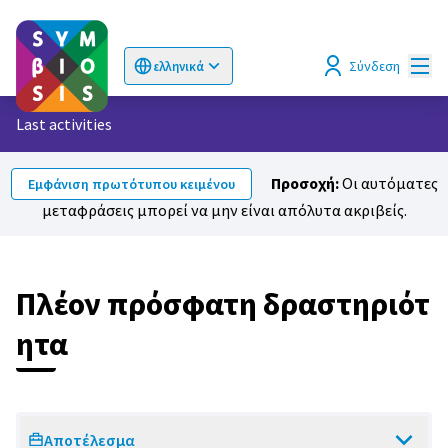
Κυρί
Σύνδεση
ελληνικά
Choose language
Επιλογή γλώσσας
Last activities
Προσοχή:
Οι αυτόματες
Εμφάνιση πρωτότυπου κειμένου
μεταφράσεις μπορεί να μην είναι απόλυτα ακριβείς.
Πλέον πρόσφατη δραστηριότ
ητα
Αποτέλεσμα