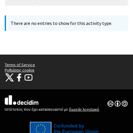
There are no entries to show for this activity type.
Terms of Service
Ρυθμίσεις cookie
Citizens Participation Portal at X
Ο οργανισμός Citizens Participation Portal στο Facebook
Ο οργανισμός Citizens Participation Portal στο YouTube
(Εξωτερική σύνδεση)
(Εξωτερική σύνδεση)
(Εξωτερική σύνδεση)
Άδεια Creat
(Εξωτερική 
(Εξωτερική σύνδεση)
Ιστότοπος που έχει κατασκευαστεί με
δωρεάν λογισμικό
.